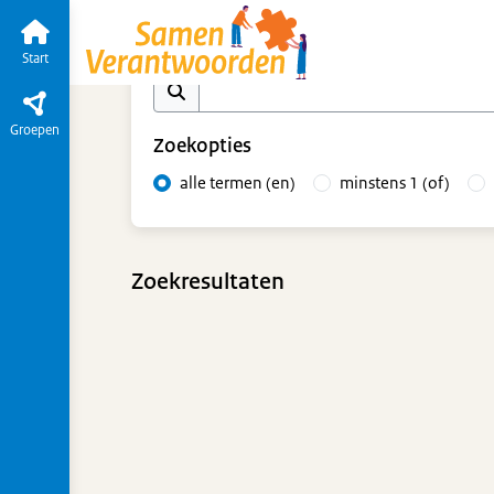
Ketendagen
Start
Tijdlijn
van de groep
Ka
Zoek op inhoud
Start
Groepen
Zoekopties
alle termen (en)
minstens 1 (of)
Zoekresultaten