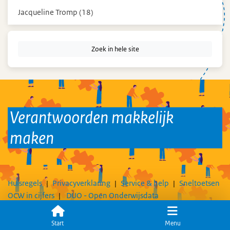
Jacqueline Tromp (18)
Zoek in hele site
Verantwoorden makkelijk
maken
Huisregels
Privacyverklaring
Service & help
Sneltoetsen
OCW in cijfers
DUO - Open Onderwijsdata
Volg ons op
Start
Menu