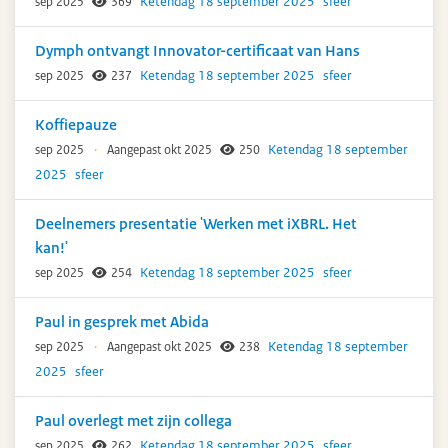
Ketendag 18 september 2025
sfeer
sep 2025
369
Dymph ontvangt Innovator-certificaat van Hans
Ketendag 18 september 2025
sfeer
sep 2025
237
Koffiepauze
Ketendag 18 september
sep 2025
·
Aangepast okt 2025
250
2025
sfeer
Deelnemers presentatie 'Werken met iXBRL. Het
kan!'
Ketendag 18 september 2025
sfeer
sep 2025
254
Paul in gesprek met Abida
Ketendag 18 september
sep 2025
·
Aangepast okt 2025
238
2025
sfeer
Paul overlegt met zijn collega
Ketendag 18 september 2025
sfeer
sep 2025
262