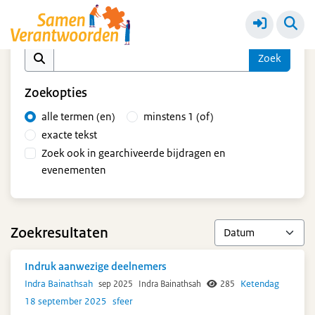
Ketendag 18 september 2025
Meer
Zoek op inhoud
Zoekopties
alle termen (en)
minstens 1 (of)
exacte tekst
Zoek ook in gearchiveerde bijdragen en
evenementen
Zoekresultaten
Indruk aanwezige deelnemers
Indra Bainathsah
Ketendag
sep 2025
Indra Bainathsah
285
18 september 2025
sfeer