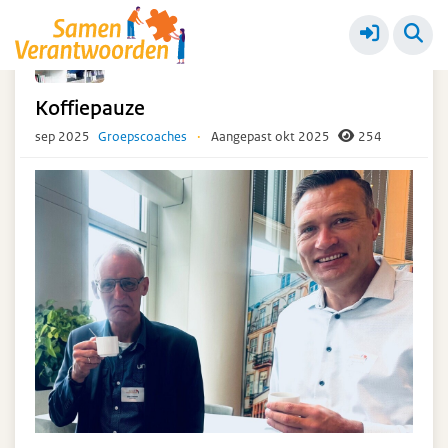
Ketendag 18 september 2025
Meer
Koffiepauze
sep 2025
Groepscoaches
·
Aangepast okt 2025
254