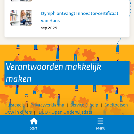
Dymph ontvangt Innovator-certificaat
van Hans
sep 2025
Verantwoorden makkelijk
maken
Huisregels
Privacyverklaring
Service & help
Sneltoetsen
OCW in cijfers
DUO - Open Onderwijsdata
Volg ons op
Start
Menu