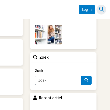
Ketendag 18 september
Log in
2025
Zoek
Zoek
Recent actief