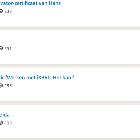
ator-certificaat van Hans
239
251
e 'Werken met iXBRL. Het kan!'
256
bida
239