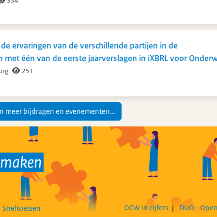
334
de ervaringen van de verschillende partijen in de
met één van de eerste jaarverslagen in iXBRL voor Onderwi
urg
251
n meer bijdragen en evenementen…
k maken
OCW in cijfers
DUO - Open
Sneltoetsen