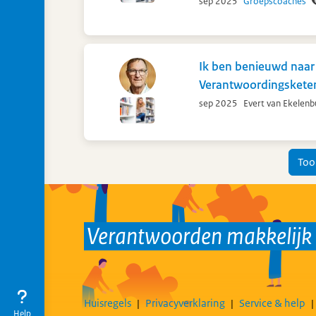
sep 2025
Groepscoaches
Ik ben benieuwd naar 
Verantwoordingsketen 
sep 2025
Evert van Ekelenb
Too
Verantwoorden makkelij
Huisregels
Privacyverklaring
Service & help
Help