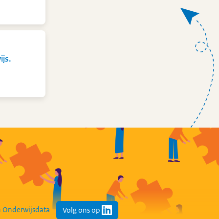
js.
 Onderwijsdata
Volg ons op