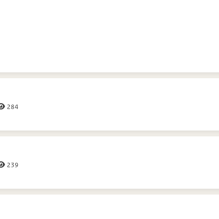
n
van de groep
Kalender
van de groep
elnemers
285
284
239