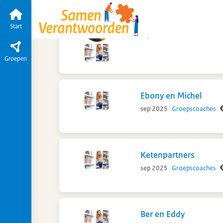
Ketendag 18 september 2025
Start
Tijdlij
Indruk aanwezige de
Start
sep 2025
Indra Bainathsah
Groepen
Ebony en Michel
sep 2025
Groepscoaches
Ketenpartners
sep 2025
Groepscoaches
Ber en Eddy