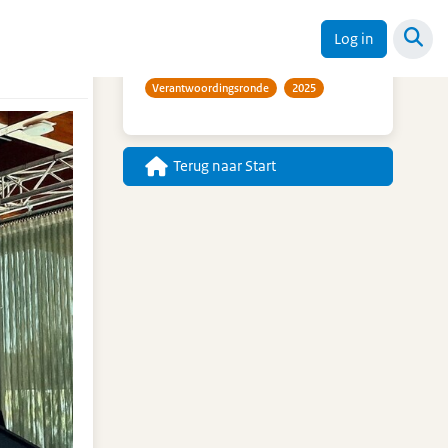
Trefwoorden
Log in
Verantwoordingsronde
2025
Terug naar Start