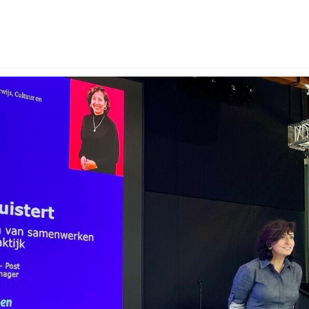
roep
Kalender
van de groep
ver OCW Luistert