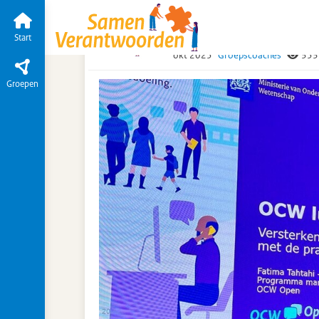
Over Samen Verantwoorden
Tijdlijn
van de g
Fatima Tahtahi-Post o
Start
okt 2025
Groepscoaches
353
Groepen