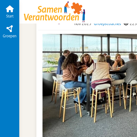
Over Samen Verantwoorden
Tijdlijn
van de g
Heerlijke lunch [Meppe
Start
nov 2025
Groepscoaches
223
Groepen