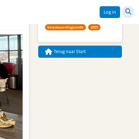
Trefwoorden
Log in
Verantwoordingsronde
2025
Terug naar Start