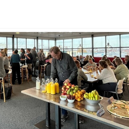
roep
Kalender
van de groep
l]