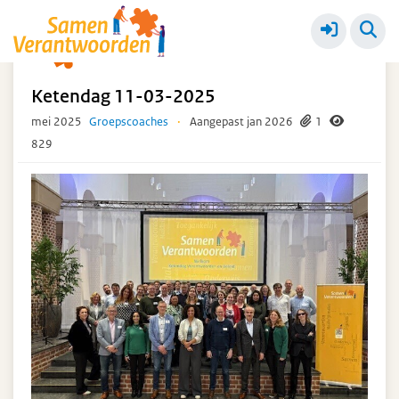
Ketendagen
Meer
Ketendag 11-03-2025
mei 2025
Groepscoaches
·
Aangepast jan 2026
1
829