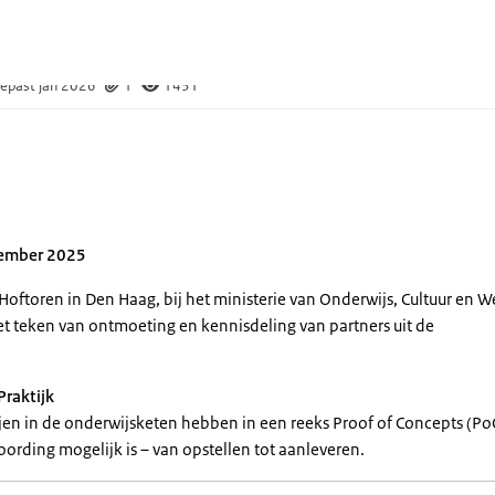
lender
van de groep
5
epast jan 2026
1
1431
tember 2025
ftoren in Den Haag, bij het ministerie van Onderwijs, Cultuur en 
et teken van ontmoeting en kennisdeling van partners uit de
Praktijk
jen in de onderwijsketen hebben in een reeks Proof of Concepts (PoC
ording mogelijk is – van opstellen tot aanleveren.