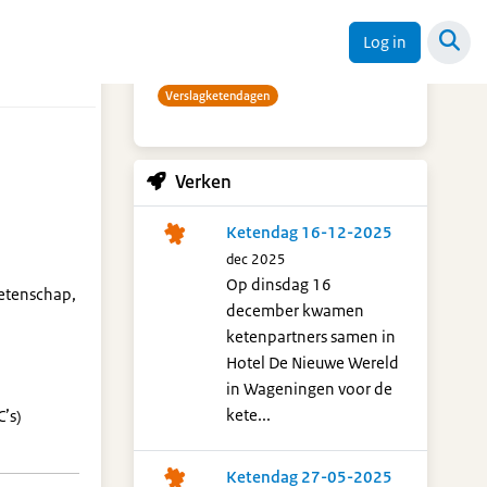
Trefwoorden
Log in
Verslagketendagen
Verken
Ketendag 16-12-2025
dec 2025
Op dinsdag 16
Wetenschap,
december kwamen
ketenpartners samen in
Hotel De Nieuwe Wereld
in Wageningen voor de
kete...
’s)
Ketendag 27-05-2025