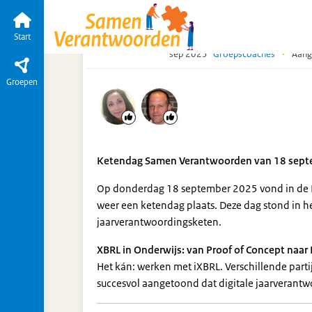
Ketendagen
Start
Tijdlijn
van de groep
Ka
Ketendag 18-09-202
Start
sep 2025
Groepscoaches
·
Aang
Groepen
Ketendag Samen Verantwoorden van 18 sep
Op donderdag 18 september 2025 vond in de Ho
weer een ketendag plaats. Deze dag stond in h
jaarverantwoordingsketen.
XBRL in Onderwijs: van Proof of Concept naar 
Het kán: werken met iXBRL. Verschillende parti
succesvol aangetoond dat digitale jaarverantwo