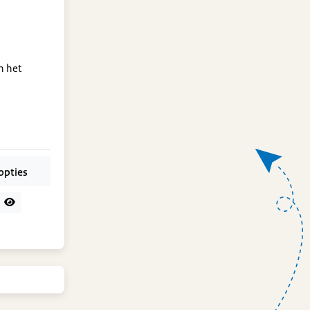
n het
opties