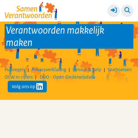
Ketendagen 2025
Meer
Verantwoorden makkelijk
maken
Huisregels
Privacyverklaring
Service & help
Sneltoetsen
OCW in cijfers
DUO - Open Onderwijsdata
Volg ons op