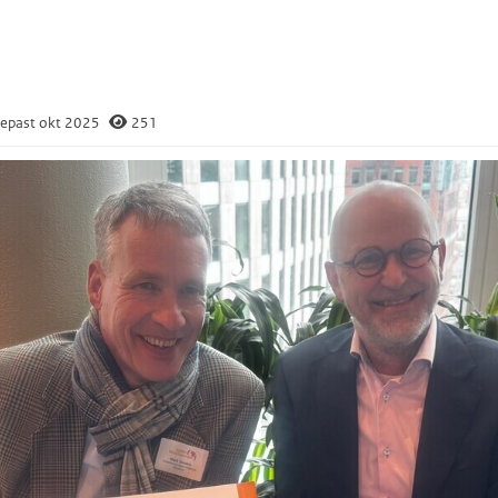
n
van de groep
Kalender
van de groep
tor-certificaat ontvangen, mede mogelijk gemaak
epast okt 2025
251