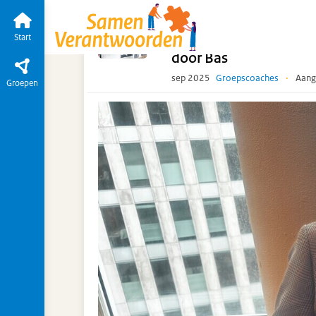
Ketendag 18 september 2025
Start
Tijdlij
Mark heeft het Innova
Start
door Bas
sep 2025
Groepscoaches
·
Aang
Groepen