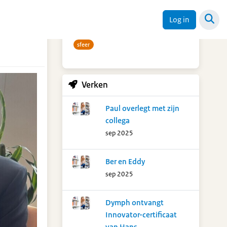
Trefwoorden
Log in
t
sfeer
Verken
Paul overlegt met zijn
collega
sep 2025
Ber en Eddy
sep 2025
Dymph ontvangt
Innovator-certificaat
van Hans