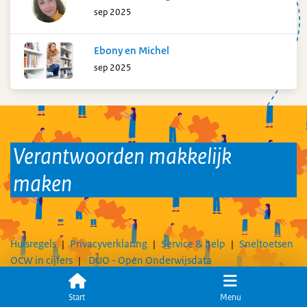
sep 2025
Ebony en Michel
sep 2025
Verantwoorden makkelijk
maken
Huisregels
Privacyverklaring
Service & help
Sneltoetsen
OCW in cijfers
DUO - Open Onderwijsdata
Volg ons op
Start
Menu