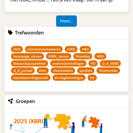
Meer…
Trefwoorden
2025
administratiekantoren
CSRD
HBO
homepage_nieuws
iXBRL_nieuws
Ketendag
MBO
Nieuwsduurzaamheid
onderwijsinstellingen
PO
Q_A_iXBRL
Q_A_portaal
sfeer
sfeerbeelden
sprekers
Testimonials
Verantwoordingsronde
Verslagketendagen
VO
Groepen