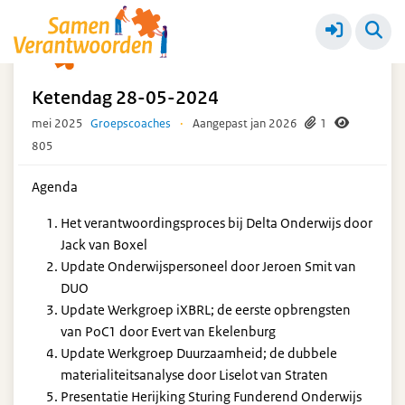
Ketendagen
Meer
Ketendag 28-05-2024
mei 2025
Groepscoaches
·
Aangepast jan 2026
1
805
Agenda
Het verantwoordingsproces bij Delta Onderwijs door
Jack van Boxel
Update Onderwijspersoneel door Jeroen Smit van
DUO
Update Werkgroep iXBRL; de eerste opbrengsten
van PoC1 door Evert van Ekelenburg
Update Werkgroep Duurzaamheid; de dubbele
materialiteitsanalyse door Liselot van Straten
Presentatie Herijking Sturing Funderend Onderwijs