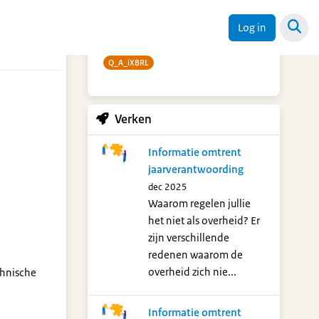
Trefwoorden
Log in
Q_A_iXBRL
Verken
Informatie omtrent
jaarverantwoording
dec 2025
Waarom regelen jullie
het niet als overheid? Er
zijn verschillende
redenen waarom de
overheid zich nie...
chnische
Informatie omtrent