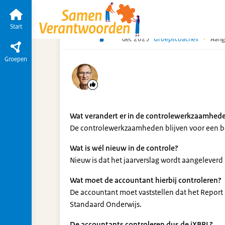
Proefjaar
Start
Tijdlijn
van de groep
Informatie omtrent w
Start
dec 2025
Groepscoaches
·
Aang
Groepen
Wat verandert er in de controlewerkzaamhed
De controlewerkzaamheden blijven voor een bel
Wat is wél nieuw in de controle?
Nieuw is dat het jaarverslag wordt aangeleverd 
Wat moet de accountant hierbij controleren?
De accountant moet vaststellen dat het Repor
Standaard Onderwijs.
De accountants controleren dus de iXBRL?