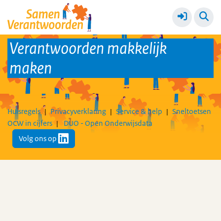
Proefjaar
Meer
Verantwoorden makkelijk
maken
Huisregels
Privacyverklaring
Service & help
Sneltoetsen
OCW in cijfers
DUO - Open Onderwijsdata
Volg ons op